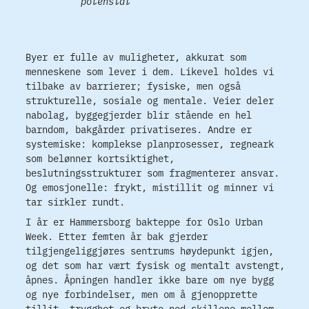
potensial
Byer er fulle av muligheter, akkurat som
menneskene som lever i dem. Likevel holdes vi
tilbake av barrierer; fysiske, men også
strukturelle, sosiale og mentale. Veier deler
nabolag, byggegjerder blir stående en hel
barndom, bakgårder privatiseres. Andre er
systemiske: komplekse planprosesser, regneark
som belønner kortsiktighet,
beslutningsstrukturer som fragmenterer ansvar.
Og emosjonelle: frykt, mistillit og minner vi
tar sirkler rundt.
I år er Hammersborg bakteppe for Oslo Urban
Week. Etter femten år bak gjerder
tilgjengeliggjøres sentrums høydepunkt igjen,
og det som har vært fysisk og mentalt avstengt,
åpnes. Åpningen handler ikke bare om nye bygg
og nye forbindelser, men om å gjenopprette
tillit, trygghet og bryte ned skillene mellom