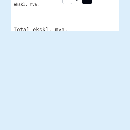
ekskl. mva.
Total ekskl. mva.
0
0
NOK
ABONNER PÅ NYHETSBREV FRA
OSLO URBAN WEEK