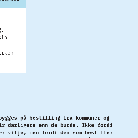
g,
slo
irken
bygges på bestilling fra kommuner og
ir dårligere enn de burde. Ikke fordi
er vilje, men fordi den som bestiller