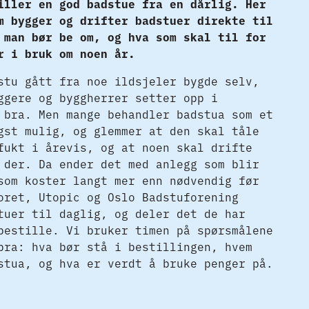
iller en god badstue fra en dårlig. Her
m bygger og drifter badstuer direkte til
 man bør be om, og hva som skal til for
r i bruk om noen år.
stu gått fra noe ildsjeler bygde selv,
ggere og byggherrer setter opp i
 bra. Men mange behandler badstua som et
gst mulig, og glemmer at den skal tåle
fukt i årevis, og at noen skal drifte
 der. Da ender det med anlegg som blir
som koster langt mer enn nødvendig før
oret, Utopic og Oslo Badstuforening
tuer til daglig, og deler det de har
bestille. Vi bruker timen på spørsmålene
bra: hva bør stå i bestillingen, hvem
stua, og hva er verdt å bruke penger på.