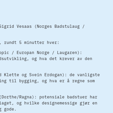
Sigrid Vesaas (Norges Badstulaug /
, rundt 5 minutter hver:
opic / Europan Norge / Laugaren):
dsutvikling, og hva det krever av den
d Klette og Svein Erdogan): de vanligste
ing til bygging, og hva er å regne som
(Dorthe/Ragna): potensiale badstuer har
laget, og hvilke designemessige gjør en
g gode.